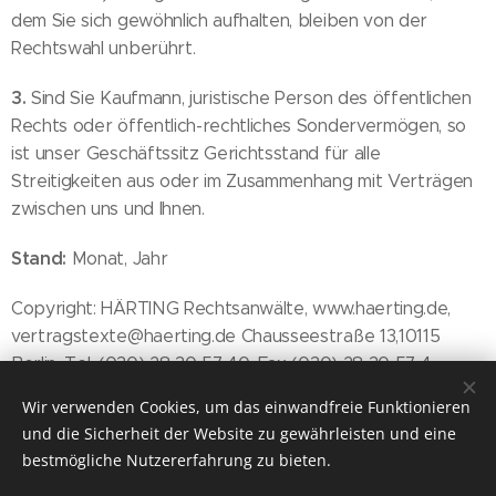
dem Sie sich gewöhnlich aufhalten, bleiben von der
Rechtswahl unberührt.
3.
Sind Sie Kaufmann, juristische Person des öffentlichen
Rechts oder öffentlich-rechtliches Sondervermögen, so
ist unser Geschäftssitz Gerichtsstand für alle
Streitigkeiten aus oder im Zusammenhang mit Verträgen
zwischen uns und Ihnen.
Stand:
Monat, Jahr
Copyright: HÄRTING Rechtsanwälte, www.haerting.de,
vertragstexte@haerting.de Chausseestraße 13,10115
Berlin, Tel. (030) 28 30 57 40, Fax (030) 28 30 57 4
Wir verwenden Cookies, um das einwandfreie Funktionieren
und die Sicherheit der Website zu gewährleisten und eine
bestmögliche Nutzererfahrung zu bieten.
Endlich angekommen ▲ Einfach mehr erfahren