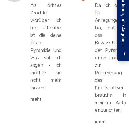
E
x
k
l
u
s
i
v
e
I
n
f
o
r
m
a
t
i
o
n
e
n
,
t
o
l
l
e
A
n
g
e
b
o
t
u
n
d
1
0
%
R
a
b
a
t
t
s
i
c
h
e
r
n
Als drittes
Da ich offen
Produkt,
für alle
worüber ich
Anregungen
hier schreibe,
bin, bat ich
ist die kleine
das
Titan-
Bewusstsein
e
!
Pyramide. Und
der Pyramide,
was soll ich
einen Prozess
sagen - ich
zur
möchte sie
Reduzierung
nicht mehr
des
missen.
Kraftstoffver
brauchs in
mehr
meinem Auto
einzurichten.
mehr