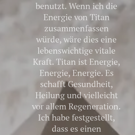
benutzt. Wenn ich die
Energie von Titan
zusammenfassen
würde, wäre dies eine
lebenswichtige vitale
Kraft. Titan ist Energie,
Energie, Energie. Es
schafft Gesundheit,
Heilung und vielleicht
vor allem Regeneration.
Ich habe festgestellt,
dass es einen