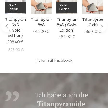
'Gold'
'Gold'
Edition
Edition
mide
Titanpyramide
Titanpyramide
Titanpyramide
Titanpyrami
6x6
8x8
8x8 ('Gold'
10x10
('Gold'
Edition)
444,00
€
555,00
€
Edition)
484,00
€
298,40
€
373,00
€
Teilen auf Facebook
'Ich habe auch die
Titanpyramide