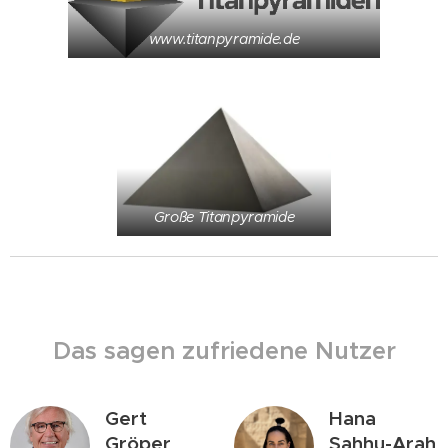
www.titanpyramide.de
Große Titanpyramide
Das sagen zufriedene Nutzer
Gert
Hana
Gröper
Sahhu-Arah