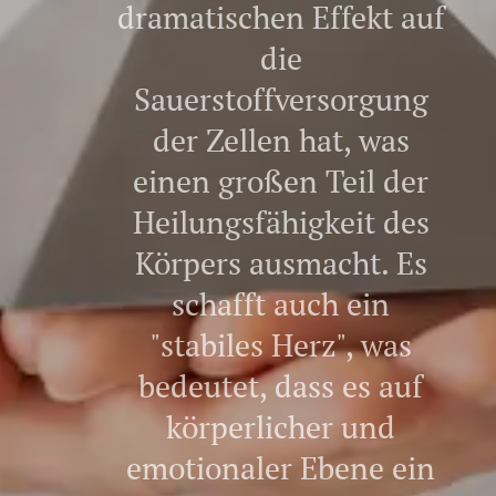
dramatischen Effekt auf
die
Sauerstoffversorgung
der Zellen hat, was
einen großen Teil der
Heilungsfähigkeit des
Körpers ausmacht. Es
schafft auch ein
"stabiles Herz", was
bedeutet, dass es auf
körperlicher und
emotionaler Ebene ein