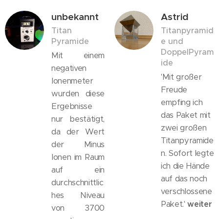
unbekannt
Astrid
Titan
Titanpyramid
Pyramide
e und
DoppelPyram
Mit einem
ide
negativen
'Mit großer
Ionenmeter
Freude
wurden diese
empfing ich
Ergebnisse
das Paket mit
nur bestätigt,
zwei großen
da der Wert
Titanpyramide
der Minus
n. Sofort legte
Ionen im Raum
ich die Hände
auf ein
auf das noch
durchschnittlic
verschlossene
hes Niveau
Paket.'
weiter
von 3700