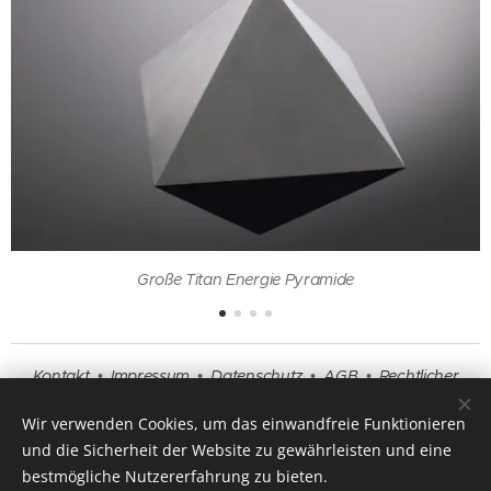
Große Titan Energie Pyramide
Kontakt
•
Impressum
•
Datenschutz
•
AGB
•
Rechtlicher
Hinweis
•
Beratung
•
Fragen und Antworten
Wir verwenden Cookies, um das einwandfreie Funktionieren
und die Sicherheit der Website zu gewährleisten und eine
bestmögliche Nutzererfahrung zu bieten.