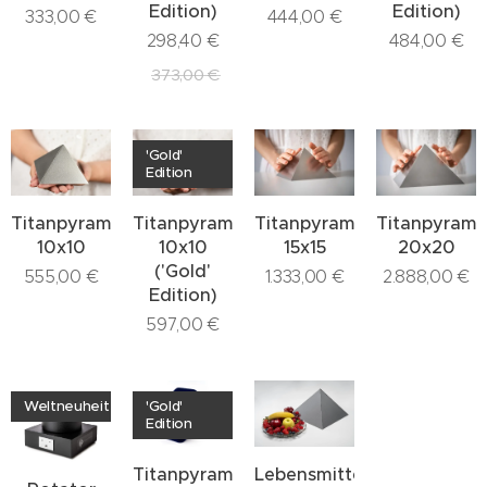
Edition)
Edition)
333,00
€
444,00
€
298,40
€
484,00
€
373,00
€
'Gold'
Edition
Titanpyramide
Titanpyramide
Titanpyramide
Titanpyrami
10x10
10x10
15x15
20x20
('Gold'
555,00
€
1.333,00
€
2.888,00
€
Edition)
597,00
€
Weltneuheit
'Gold'
Edition
Titanpyramide
Lebensmittelpyramide