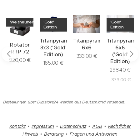
Weltneuheit
'Gold'
'Gold'
Edition
Edition
Titanpyramide
Titanpyramide
Titanpyrami
Rotator
3x3 ('Gold'
6x6
6x6
RTP 72
Edition)
('Gold'
333,00
€
920,00
€
Edition)
165,00
€
miden
298,40
€
373,00
€
Bestellungen über Digistore24 werden aus Deutschland versendet.
Kontakt
•
Impressum
•
Datenschutz
•
AGB
•
Rechtlicher
Hinweis
•
Beratung
•
Fragen und Antworten