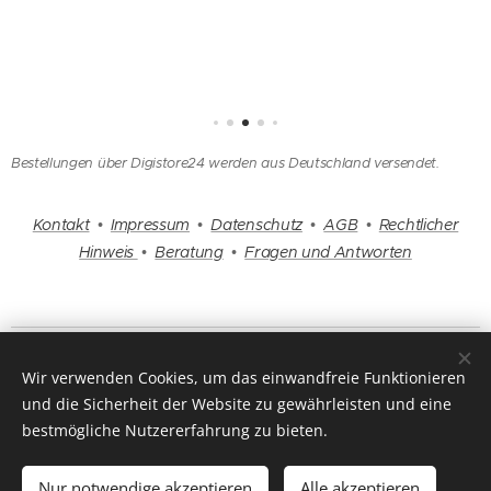
uen
uer: 2-3
Werktag
e
Lieferum
fang:
ohne
Bestellungen über Digistore24 werden aus Deutschland versendet.
abgeb.
Titanpyr
Kontakt
•
Impressum
•
Datenschutz
•
AGB
•
Rechtlicher
amiden
Hinweis
•
Beratung
•
Fragen und Antworten
(diese
werden
extra
benötigt
Endlich angekommen ▲ Einfach mehr erfahren
)
Wir verwenden Cookies, um das einwandfreie Funktionieren
Eigensch
Copyright 2025 by
www.titanpyramide.de
Cookies
und die Sicherheit der Website zu gewährleisten und eine
aften
bestmögliche Nutzererfahrung zu bieten.
Der RTP
72
Zum Warenkorb hinzufügen
Nur notwendige akzeptieren
Alle akzeptieren