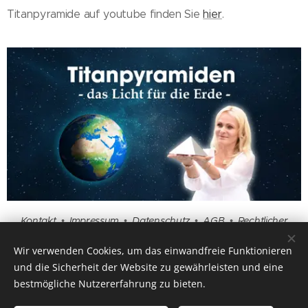
Titanpyramide auf youtube finden Sie
hier
.
Kontakt
•
Impressum
•
Datenschutz
•
AGB
•
Rechtlicher
Hinweis
•
Beratung
•
Fragen und Antworten
Wir verwenden Cookies, um das einwandfreie Funktionieren
und die Sicherheit der Website zu gewährleisten und eine
bestmögliche Nutzererfahrung zu bieten.
Endlich angekommen ▲ Einfach mehr erfahren