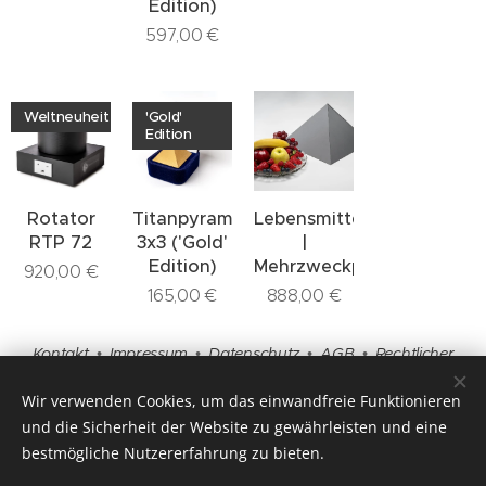
Edition)
597,00
€
Weltneuheit
'Gold'
Edition
Rotator
Titanpyramide
Lebensmittelpyramide
RTP 72
3x3 ('Gold'
|
Edition)
Mehrzweckpyramide
920,00
€
165,00
€
888,00
€
Kontakt
•
Impressum
•
Datenschutz
•
AGB
•
Rechtlicher
Hinweis
•
Beratung
•
Fragen und Antworten
Wir verwenden Cookies, um das einwandfreie Funktionieren
und die Sicherheit der Website zu gewährleisten und eine
bestmögliche Nutzererfahrung zu bieten.