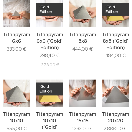
'Gold'
'Gold'
Edition
Edition
Titanpyramide
Titanpyramide
Titanpyramide
Titanpyrami
6x6
6x6 ('Gold'
8x8
8x8 ('Gold'
Edition)
Edition)
333,00
€
444,00
€
298,40
€
484,00
€
373,00
€
'Gold'
Edition
Titanpyramide
Titanpyramide
Titanpyramide
Titanpyrami
10x10
10x10
15x15
20x20
('Gold'
555,00
€
1.333,00
€
2.888,00
€