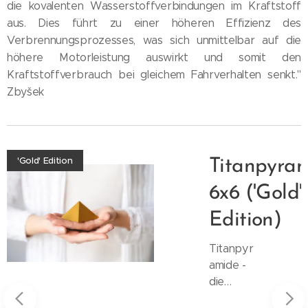
die kovalenten Wasserstoffverbindungen im Kraftstoff
aus. Dies führt zu einer höheren Effizienz des
Verbrennungsprozesses, was sich unmittelbar auf die
höhere Motorleistung auswirkt und somit den
Kraftstoffverbrauch bei gleichem Fahrverhalten senkt."
Zbyšek
'Gold' Edition
amide
Titanpyra
6x6 ('Gold'
Edition)
Titanpyr
amide -
die
versteck