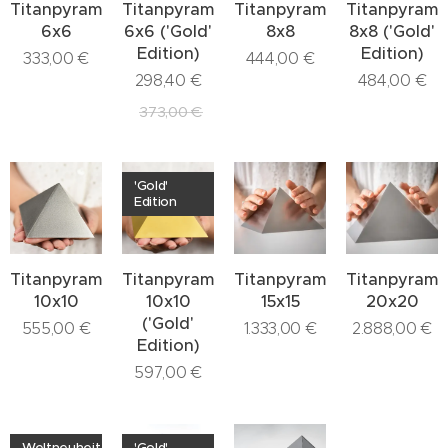
Titanpyramide
Titanpyramide
Titanpyramide
Titanpyrami
6x6
6x6 ('Gold'
8x8
8x8 ('Gold'
Edition)
Edition)
333,00
€
444,00
€
298,40
€
484,00
€
373,00
€
'Gold'
Edition
Titanpyramide
Titanpyramide
Titanpyramide
Titanpyrami
10x10
10x10
15x15
20x20
('Gold'
555,00
€
1.333,00
€
2.888,00
€
Edition)
597,00
€
Weltneuheit
'Gold'