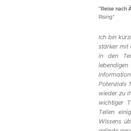
"Reise nach Ä
Rising"
Ich bin kür
stärker mit
in den Te
lebendig
Informatio
Potenzials 
wieder zu ih
wichtiger T
Teilen ein
Wissens üb
gelinde ges