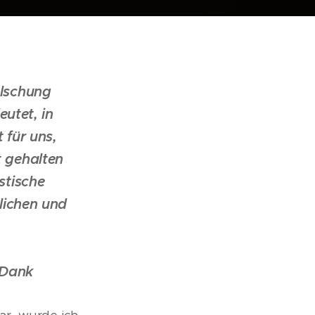
älschung
utet, in
 für uns,
t gehalten
stische
lichen und
 Dank