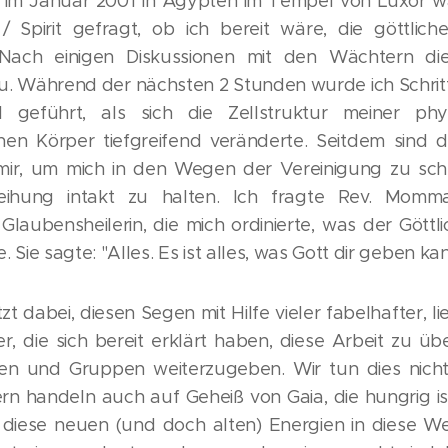
 im Januar 2001 in Ägypten im Tempel von Luxor wa
 Spirit gefragt, ob ich bereit wäre, die göttlic
 Nach einigen Diskussionen mit den Wächtern die
u. Während der nächsten 2 Stunden wurde ich Schritt 
geführt, als sich die Zellstruktur meiner ph
en Körper tiefgreifend veränderte. Seitdem sind 
mir, um mich in den Wegen der Vereinigung zu sch
weihung intakt zu halten. Ich fragte Rev. Momm
laubensheilerin, die mich ordinierte, was der Göttl
. Sie sagte: "Alles. Es ist alles, was Gott dir geben kan
tzt dabei, diesen Segen mit Hilfe vieler fabelhafter, l
er, die sich bereit erklärt haben, diese Arbeit zu ü
nen und Gruppen weiterzugeben. Wir tun dies nicht
ern handeln auch auf Geheiß von Gaia, die hungrig i
 diese neuen (und doch alten) Energien in diese We