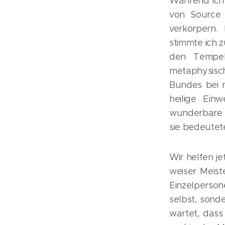
Während ich
von Source /
verkörpern.
stimmte ich z
den Tempel 
metaphysisch
Bundes bei 
heilige Ein
wunderbare G
sie bedeutete
Wir helfen je
weiser Meist
Einzelperso
selbst, sond
wartet, dass