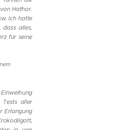
 von Hathor.
w. Ich hatte
 dass alles,
rz für seine
einem
 Einweihung
 Tests aller
er Erlangung
Krokodilgott,
ten in von