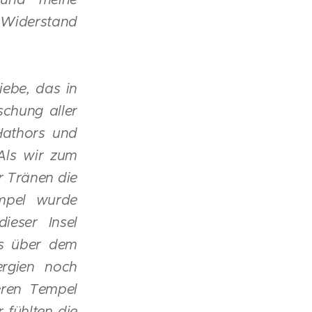
Widerstand
iebe, das in
schung aller
Hathors und
Als wir zum
er Tränen die
empel wurde
ieser Insel
s über dem
ergien noch
eren Tempel
 fühlten die