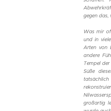
Abwehrkrä
gegen das, 
Was mir oft
und in viel
Arten von 
andere Füh
Tempel der I
Süße diese
tatsächlic
rekonstru
Nilwassers
großartig 
wurde auch 