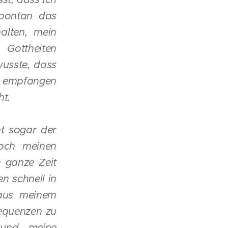
spontan das
alten, mein
 Gottheiten
wusste, dass
u empfangen
ht.
ht sogar der
noch meinen
 ganze Zeit
n schnell in
 aus meinem
requenzen zu
 und meine