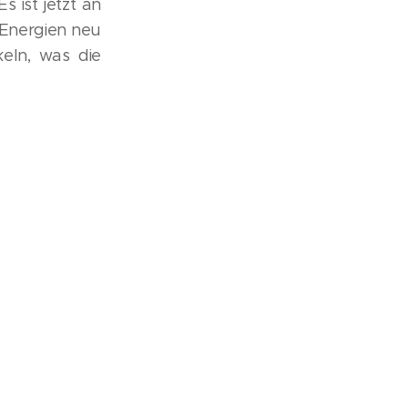
 ist jetzt an
n Energien neu
eln, was die