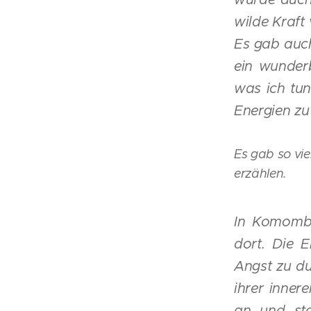
wilde Kraft
Es gab auch
ein wunderb
was ich tun
Energien zu
Es gab so vi
erzählen.
In Komombu
dort. Die E
Angst zu du
ihrer innere
an und st