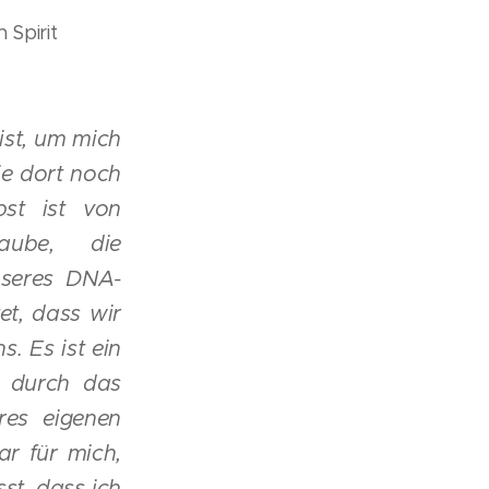
 Spirit
ist, um mich
ie dort noch
st ist von
aube, die
nseres DNA-
et, dass wir
s. Es ist ein
ss durch das
res eigenen
r für mich,
st, dass ich