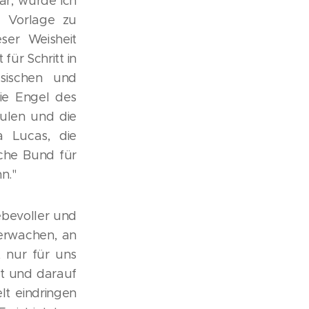
r, wurde ich
he Vorlage zu
ser Weisheit
für Schritt in
ysischen und
die Engel des
ulen und die
a Lucas, die
iche Bund für
n."
iebevoller und
berwachen, an
 nur für uns
st und darauf
lt eindringen