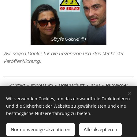
Sibylle Gabriel (li.)
Wir sagen Danke für die Rezension und das Recht der
Veröffentlichung.
Kontakt
•
Impressum
•
Datenschutz
•
AGB
•
Rechtlicher
Hinweis
•
Beratung
•
Fragen und Antworten
Wir verwenden Cookies, um das einwandfreie Funktionieren
und die Sicherheit der Website zu gewährleisten und eine
bestmögliche Nutzererfahrung zu bieten.
Endlich angekommen ▲ Einfach mehr erfahren
Nur notwendige akzeptieren
Alle akzeptieren
Copyright 2025 by
www.titanpyramide.de
Cookies