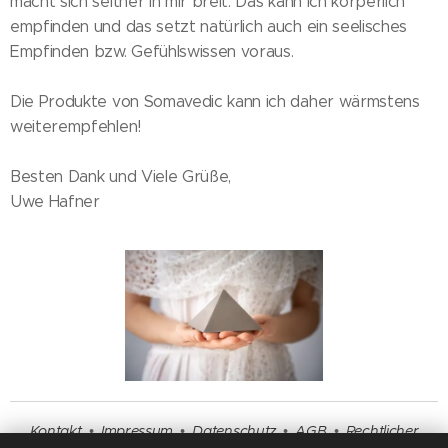
macht sich seither in mir breit. Das kann ich körperlich
empfinden und das setzt natürlich auch ein seelisches
Empfinden bzw. Gefühlswissen voraus.
Die Produkte von Somavedic kann ich daher wärmstens
weiterempfehlen!
Besten Dank und Viele Grüße,
Uwe Hafner
Kontakt
•
Impressum
•
Datenschutz
•
AGB
•
Rechtlicher