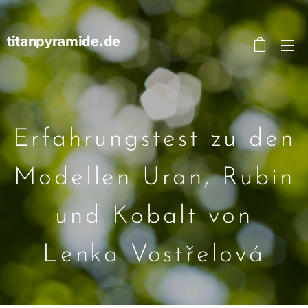
titanpyramide.de
Erfahrungstest zu den
Modellen Uran, Rubin
und Kobalt von
Lenka Vostřelová