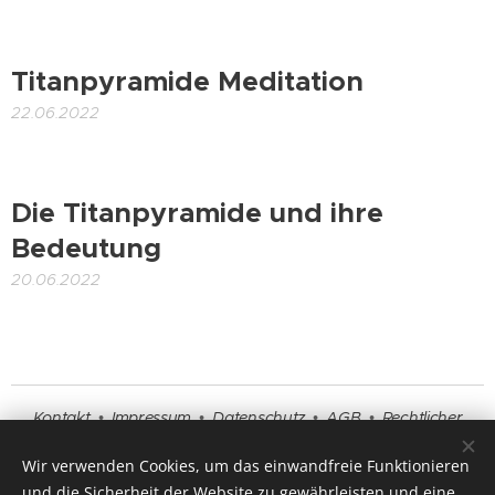
Titanpyramide Meditation
22.06.2022
Die Titanpyramide und ihre
Bedeutung
20.06.2022
Kontakt
•
Impressum
•
Datenschutz
•
AGB
•
Rechtlicher
Hinweis
•
Beratung
•
Fragen und Antworten
Wir verwenden Cookies, um das einwandfreie Funktionieren
und die Sicherheit der Website zu gewährleisten und eine