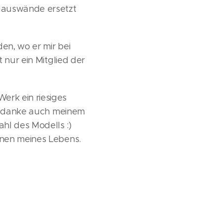
 Hauswände ersetzt
en, wo er mir bei
 nur ein Mitglied der
erk ein riesiges
Ich danke auch meinem
hl des Modells :)
onen meines Lebens.