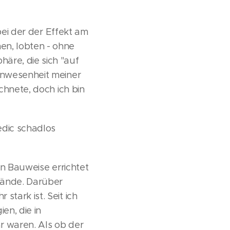
 bei der der Effekt am
en, lobten - ohne
äre, die sich "auf
 Anwesenheit meiner
chnete, doch ich bin
edic schadlos
en Bauweise errichtet
 Wände. Darüber
tark ist. Seit ich
en, die in
r waren. Als ob der