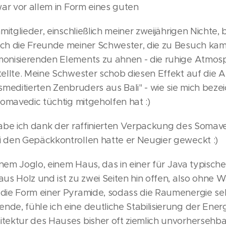
war vor allem in Form eines guten
nmitglieder, einschließlich meiner zweijährigen Nichte,
uch die Freunde meiner Schwester, die zu Besuch kam
onisierenden Elements zu ahnen - die ruhige Atmosph
tellte. Meine Schwester schob diesen Effekt auf die
smeditierten Zenbruders aus Bali" - wie sie mich bezei
Somavedic tüchtig mitgeholfen hat :)
habe ich dank der raffinierten Verpackung des Somav
i den Gepäckkontrollen hatte er Neugier geweckt :)
einem Joglo, einem Haus, das in einer für Java typisch
aus Holz und ist zu zwei Seiten hin offen, also ohne
die Form einer Pyramide, sodass die Raumenergie sehr s
de, fühle ich eine deutliche Stabilisierung der Energi
tektur des Hauses bisher oft ziemlich unvorhersehba