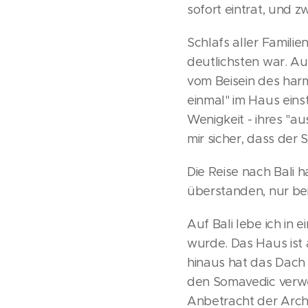
sofort eintrat, und z
Schlafs aller Familie
deutlichsten war. A
vom Beisein des harm
einmal" im Haus eins
Wenigkeit - ihres "au
mir sicher, dass der 
Die Reise nach Bali 
überstanden, nur be
Auf Bali lebe ich in 
wurde. Das Haus ist 
hinaus hat das Dach 
den Somavedic verwen
Anbetracht der Archi