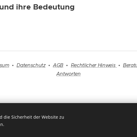
 und ihre Bedeutung
ssum
•
Datenschutz
•
AGB
•
Rechtlicher Hinweis
•
Berat
Antworten
 die Sicherheit der Website zu
Endlich angekommen ▲ Einfach mehr erfahren
n.
Copyright 2025 by
www.titanpyramide.de
Cookies