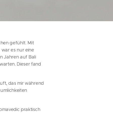
en gefühlt. Mit
war es nur eine
en Jahren auf Bali
warten. Dieser fand
uft, das mir während
äumlichkeiten
Somavedic praktisch