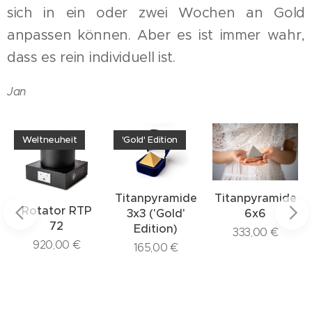
sich in ein oder zwei Wochen an Gold
anpassen können. Aber es ist immer wahr,
dass es rein individuell ist.
Jan
Weltneuheit
'Gold' Edition
Titanpyramide
Titanpyramide
Rotator RTP
3x3 ('Gold'
6x6
72
Edition)
333,00
€
n
920,00
€
165,00
€