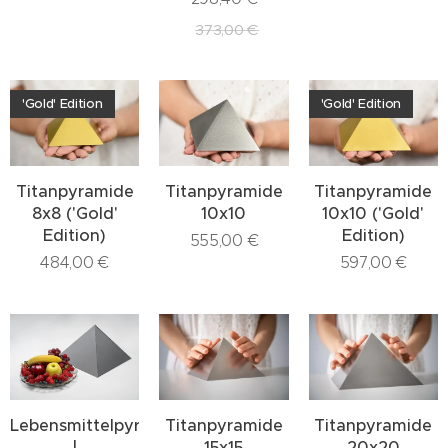
373,00
€
'Gold' Edition
'Gold' Edition
Titanpyramide
Titanpyramide
Titanpyramide
8x8 ('Gold'
10x10
10x10 ('Gold'
Edition)
Edition)
555,00
€
484,00
€
597,00
€
Lebensmittelpyramide
Titanpyramide
Titanpyramide
|
15x15
20x20