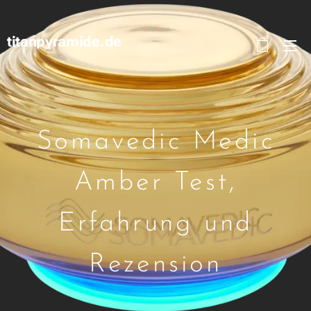
titanpyramide.de
Somavedic Medic
Amber Test,
Erfahrung und
Rezension