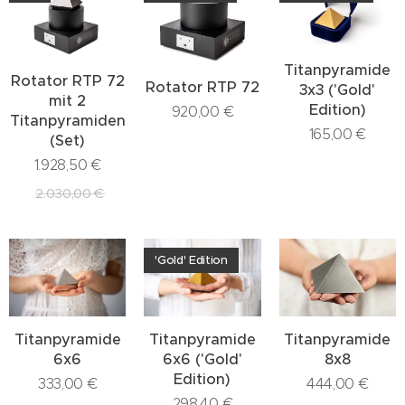
Titanpyramide
Rotator RTP 72
Rotator RTP 72
3x3 ('Gold'
mit 2
Edition)
920,00
€
Titanpyramiden
165,00
€
(Set)
1.928,50
€
2.030,00
€
'Gold' Edition
Titanpyramide
Titanpyramide
Titanpyramide
6x6
6x6 ('Gold'
8x8
Edition)
333,00
€
444,00
€
298,40
€