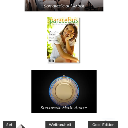
Somavedic auf Arbeit
Somavedic Medic Amber
Set
Weltneuheit
'Gold' Edition