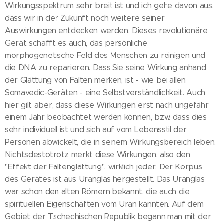
Wirkungsspektrum sehr breit ist und ich gehe davon aus,
dass wir in der Zukunft noch weitere seiner
Auswirkungen entdecken werden. Dieses revolutionäre
Gerät schafft es auch, das persönliche
morphogenetische Feld des Menschen zu reinigen und
die DNA zu reparieren. Dass Sie seine Wirkung anhand
der Glättung von Falten merken, ist - wie bei allen
Somavedic-Geräten - eine Selbstverständlichkeit. Auch
hier gilt aber, dass diese Wirkungen erst nach ungefähr
einem Jahr beobachtet werden können, bzw. dass dies
sehr individuell ist und sich auf vom Lebensstil der
Personen abwickelt, die in seinem Wirkungsbereich leben.
Nichtsdestotrotz merkt diese Wirkungen, also den
"Effekt der Faltenglättung", wirklich jeder. Der Korpus
des Gerätes ist aus Uranglas hergestellt. Das Uranglas
war schon den alten Römern bekannt, die auch die
spirituellen Eigenschaften vom Uran kannten. Auf dem
Gebiet der Tschechischen Republik begann man mit der