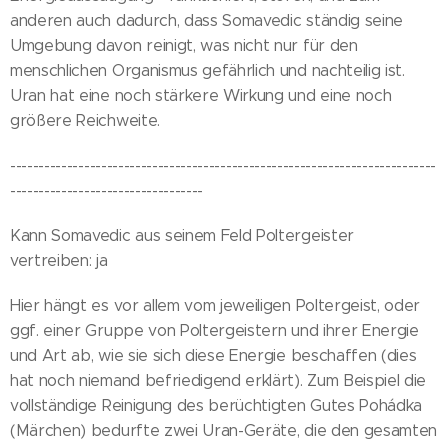
anderen auch dadurch, dass Somavedic ständig seine
Umgebung davon reinigt, was nicht nur für den
menschlichen Organismus gefährlich und nachteilig ist.
Uran hat eine noch stärkere Wirkung und eine noch
größere Reichweite.
---------------------------------------------------------------------------
----------------------------------
Kann Somavedic aus seinem Feld Poltergeister
vertreiben: ja
Hier hängt es vor allem vom jeweiligen Poltergeist, oder
ggf. einer Gruppe von Poltergeistern und ihrer Energie
und Art ab, wie sie sich diese Energie beschaffen (dies
hat noch niemand befriedigend erklärt). Zum Beispiel die
vollständige Reinigung des berüchtigten Gutes Pohádka
(Märchen) bedurfte zwei Uran-Geräte, die den gesamten