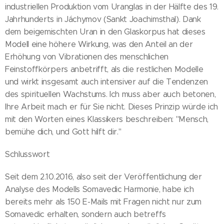
industriellen Produktion vom Uranglas in der Hälfte des 19.
Jahrhunderts in Jáchymov (Sankt Joachimsthal). Dank
dem beigemischten Uran in den Glaskorpus hat dieses
Modell eine höhere Wirkung, was den Anteil an der
Erhöhung von Vibrationen des menschlichen
Feinstoffkörpers anbetrifft, als die restlichen Modelle
und wirkt insgesamt auch intensiver auf die Tendenzen
des spirituellen Wachstums. Ich muss aber auch betonen,
Ihre Arbeit mach er für Sie nicht. Dieses Prinzip würde ich
mit den Worten eines Klassikers beschreiben: "Mensch,
bemühe dich, und Gott hilft dir."
Schlusswort
Seit dem 2.10.2016, also seit der Veröffentlichung der
Analyse des Modells Somavedic Harmonie, habe ich
bereits mehr als 150 E-Mails mit Fragen nicht nur zum
Somavedic erhalten, sondern auch betreffs