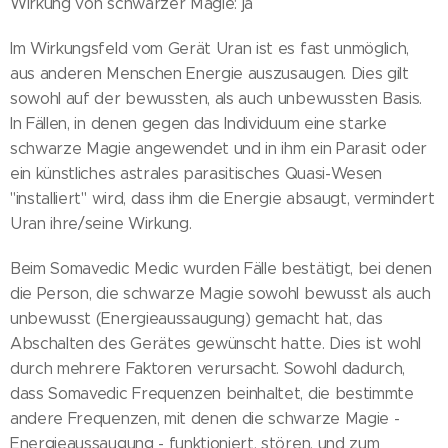
Wirkung von schwarzer Magie: ja
Im Wirkungsfeld vom Gerät Uran ist es fast unmöglich,
aus anderen Menschen Energie auszusaugen. Dies gilt
sowohl auf der bewussten, als auch unbewussten Basis.
In Fällen, in denen gegen das Individuum eine starke
schwarze Magie angewendet und in ihm ein Parasit oder
ein künstliches astrales parasitisches Quasi-Wesen
"installiert" wird, dass ihm die Energie absaugt, vermindert
Uran ihre/seine Wirkung.
Beim Somavedic Medic wurden Fälle bestätigt, bei denen
die Person, die schwarze Magie sowohl bewusst als auch
unbewusst (Energieaussaugung) gemacht hat, das
Abschalten des Gerätes gewünscht hatte. Dies ist wohl
durch mehrere Faktoren verursacht. Sowohl dadurch,
dass Somavedic Frequenzen beinhaltet, die bestimmte
andere Frequenzen, mit denen die schwarze Magie -
Energieaussaugung - funktioniert, stören, und zum