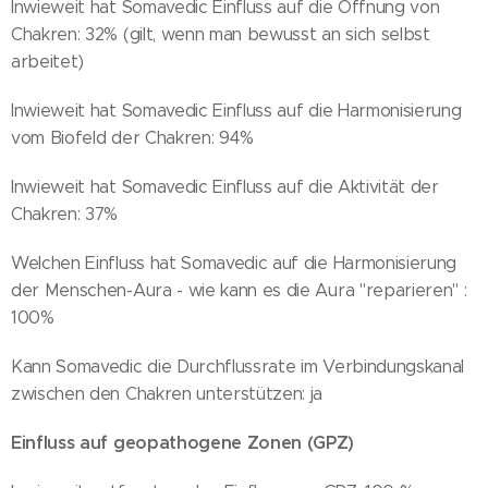
Inwieweit hat Somavedic Einfluss auf die Öffnung von
Chakren: 32% (gilt, wenn man bewusst an sich selbst
arbeitet)
Inwieweit hat Somavedic Einfluss auf die Harmonisierung
vom Biofeld der Chakren: 94%
Inwieweit hat Somavedic Einfluss auf die Aktivität der
Chakren: 37%
Welchen Einfluss hat Somavedic auf die Harmonisierung
der Menschen-Aura - wie kann es die Aura "reparieren" :
100%
Kann Somavedic die Durchflussrate im Verbindungskanal
zwischen den Chakren unterstützen: ja
Einfluss auf geopathogene Zonen (GPZ)