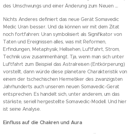
des Umschwungs und einer Änderung zum Neuen ....
Nichts Anderes definiert das neue Gerät Somavedic
Medic Uran besser. Und da können wir mit dem Zitat
noch fortfahren: Uran symbolisiert als Signifikator von
Taten und Ereignissen alles, was mit Reformen,
Erfindungen, Metaphysik, Hellsehen, Luftfahrt, Strom,
Technik usw. zusammenhängt. Tja, wenn man sich unter
Luftfahrt zum Beispiel das Astralreisen (Entkörperung)
vorstellt, dann würde diese planetare Charakteristik von
einem der tschechischen Hermetiker des zwanzigsten
Jahrhunderts auch unserem neuen Somavedic-Gerat
entsprechen. Es handelt sich, unter anderem, um das
stärkste, seriell hergestellte Somavedic-Modell. Und hier
ist seine Analyse.
Einfluss auf die Chakren und Aura