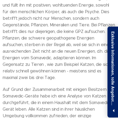
und füllt ihn mit positiven, wohltuenden Energie, sowohl
für den menschlichen Körper, als auch die Psyche. Dies
betrifft jedoch nicht nur Menschen, sondern auch
Gegenstände, Pflanzen, Mineralien und Tiere. Bei Pflanzen
betrifft dies nur diejenigen, die keine GPZ aufsuchen.
E
x
k
l
u
s
i
v
e
I
n
f
o
r
m
a
t
i
o
n
e
n
,
t
o
l
l
e
A
n
g
e
b
o
t
u
n
d
1
0
%
R
a
b
a
t
t
s
i
c
h
e
r
n
Pflanzen, die schwere geopathogene Energien
aufsuchen, sterben in der Regel ab, weil sie sich in einer
ausreichenden Zeit nicht an die neuen Energien, d.h. die
Energien vom Somavedic, adaptieren können. Im
Gegensatz zu Tieren , wie zum Beispiel Katzen, die sich
relativ schnell gewöhnen können - meistens sind es
maximal zwei bis drei Tage.
Auf Grund der Zusammenarbeit mit einigen Besitzern der
Somavedic-Geräte habe ich eine Analyse von Katzen
durchgeführt, die in einem Haushalt mit dem Somavedic-
e
!
Gerät leben. Alle Katzen sind in ihrer häuslichen
Umgebung vollkommen zufrieden, der einzige