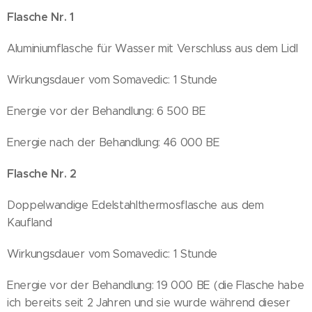
Flasche Nr. 1
Aluminiumflasche für Wasser mit Verschluss aus dem Lidl
Wirkungsdauer vom Somavedic: 1 Stunde
Energie vor der Behandlung: 6 500 BE
Energie nach der Behandlung: 46 000 BE
Flasche Nr. 2
Doppelwandige Edelstahlthermosflasche aus dem
Kaufland
Wirkungsdauer vom Somavedic: 1 Stunde
Energie vor der Behandlung: 19 000 BE (die Flasche habe
ich bereits seit 2 Jahren und sie wurde während dieser