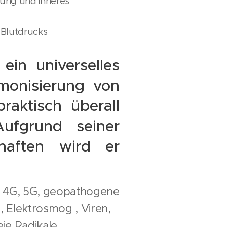
ung und inneres
 Blutdrucks
ein universelles
monisierung von
aktisch überall
ufgrund seiner
chaften wird er
, 4G, 5G, geopathogene
 Elektrosmog , Viren,
eie Radikale