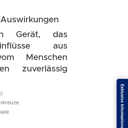
 Auswirkungen
in Gerät, das
inflüsse aus
 vom Menschen
en zuverlässig
)
erkreuze
kale