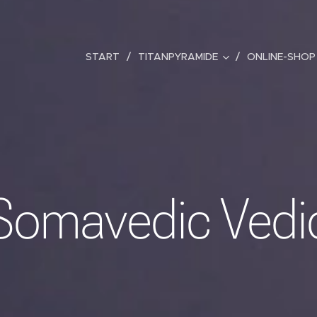
START
TITANPYRAMIDE
ONLINE-SHOP
Somavedic Vedi