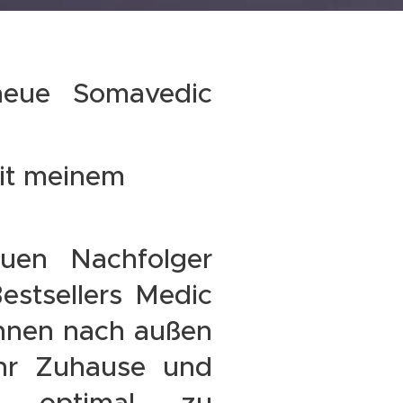
neue Somavedic
mit meinem
uen Nachfolger
estsellers Medic
nnen nach außen
Ihr Zuhause und
tz optimal zu