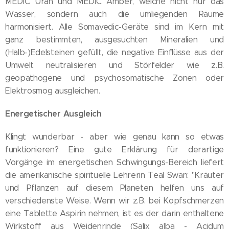
MEDIC Uran und MEDIC Amber, welche nicht nur das
Wasser, sondern auch die umliegenden Räume
harmonisiert. Alle Somavedic-Geräte sind im Kern mit
ganz bestimmten, ausgesuchten Mineralien und
(Halb-)Edelsteinen gefüllt, die negative Einflüsse aus der
Umwelt neutralisieren und Störfelder wie z.B.
geopathogene und psychosomatische Zonen oder
Elektrosmog ausgleichen.
Energetischer Ausgleich
Klingt wunderbar - aber wie genau kann so etwas
funktionieren? Eine gute Erklärung für derartige
Vorgänge im energetischen Schwingungs-Bereich liefert
die amerikanische spirituelle Lehrerin Teal Swan: "Kräuter
und Pflanzen auf diesem Planeten helfen uns auf
verschiedenste Weise. Wenn wir z.B. bei Kopfschmerzen
eine Tablette Aspirin nehmen, ist es der darin enthaltene
Wirkstoff aus Weidenrinde (Salix alba - Acidum