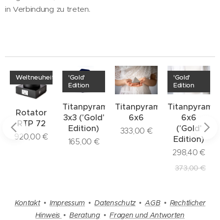
in Verbindung zu treten.
Weltneuheit
'Gold'
'Gold'
Edition
Edition
Titanpyramide
Titanpyramide
Titanpyrami
Rotator
3x3 ('Gold'
6x6
6x6
RTP 72
Edition)
('Gold'
333,00
€
920,00
€
Edition)
165,00
€
miden
298,40
€
373,00
€
Kontakt
•
Impressum
•
Datenschutz
•
AGB
•
Rechtlicher
Hinweis
•
Beratung
•
Fragen und Antworten