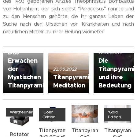
des 1493 geborenen Arztes Theophrastus Bombastus
von Hohenheim, der sich selbst "Paracelsus" nannte und
zu den Menschen gehörte, die ihr ganzes Leben der
Suche nach den Ursachen von Krankheiten und nach
natürlichen Mitteln zu ihrer Heilung widmeten.
13.07.2022
Das
20.06.2022
Erwachen
Die
der
Titanpyrami
22.06.2022
Mystischen
Titanpyramide
und ihre
Titanpyramiden
Meditation
Bedeutung
Weltneuheit
'Gold'
'Gold'
Edition
Edition
Titanpyramide
Titanpyramide
Titanpyrami
Rotator