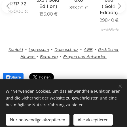
3x3 ('Gold'
6x6
6x6
RTP 72
Edition)
('Gold'
333,00
€
920,00
€
Edition)
165,00
€
miden
298,40
€
373,00
€
Kontakt
•
Impressum
•
Datenschutz
•
AGB
•
Rechtlicher
Hinweis
•
Beratung
•
Fragen und Antworten
Share
Wir verwenden Cookies, um das einwandfreie Funktionieren
und die Sicherheit der Website zu gewährleisten und eine
bestmögliche Nutzererfahrung zu bieten.
Endlich angekommen ▲ Einfach mehr erfahren
Nur notwendige akzeptieren
Alle akzeptieren
Copyright 2025 by
www.titanpyramide.de
Cookies