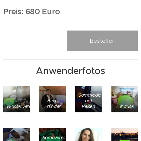
Preis: 680 Euro
Bestellen
Anwenderfotos
Somavedic
Beim
auf
Wasserveredelung
Erfinder
Reisen
Zuhause
Somavedic