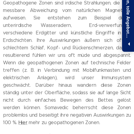
E
x
k
l
u
s
i
v
e
I
n
f
o
r
m
a
t
i
o
n
e
n
,
t
o
l
l
e
A
n
g
e
b
o
t
u
n
d
1
0
%
R
a
b
a
t
t
s
i
c
h
e
r
n
Geopathogene Zonen sind irdische Strahlungen, die eine
messbare Abweichung vom natürlichen Magnetfeld
aufweisen. Sie entstehen zum Beispiel durch
unterirdische Wasseradern, Erd-verwerfungen,
verschiedene Erdgitter und künstliche Eingriffe in die
e
!
Erdschichten. Ihre Auswirkungen äußern sich oft in
schlechtem Schlaf, Kopf- und Rückenschmerzen, daraus
resultierend fühlen wir uns oft müde und abgespannt.
Wenn die geopathogenen Zonen auf technische Felder
treffen (z. B. in Verbindung mit Mobilfunkmasten und
elektrischen Anlagen), wird unser Immunsystem
geschwächt. Darüber hinaus wandern diese Zonen
ständig unter der Oberfläche, sodass sie auf lange Sicht
nicht durch einfaches Bewegen des Bettes gelöst
werden können. Somavedic beherrscht diese Zonen
problemlos und beseitigt ihre negativen Auswirkungen zu
100 %.
Hier
mehr zu geopathogenen Zonen.