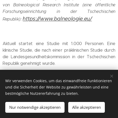
von Balneological Research Institute (eine öffentliche
Forschungseinrichtung in der Tschechischen
https://www.balneologie.eu/
Republik):
Aktuell startet eine Studie mit 1.000 Personen. Eine
klinische Studie, die nach einer präklinischen Studie durch
die Landesgesundheitskommission in der Tschechischen
Republik genehmigt wurde.
Wir verwenden Cookies, um das einwandfreie Funktionieren
und die Sicherheit der Website zu gewährleisten und eine
bestmögliche Nutzererfahrung zu bieten.
Möchten Sie Somavedic
Nur notwendige akzeptieren
Alle akzeptieren
testen?