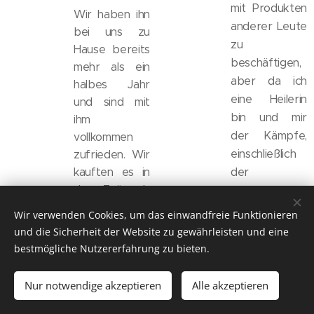
mit Produkten
Wir haben ihn
anderer Leute
bei uns zu
zu
Hause bereits
beschäftigen,
mehr als ein
aber da ich
halbes Jahr
eine Heilerin
und sind mit
bin und mir
ihm
der Kämpfe,
vollkommen
einschließlich
zufrieden. Wir
der
kauften es in
der Zeit, als
finanziellen
mein Freund
Probleme,
Wir verwenden Cookies, um das einwandfreie Funktionieren
die
meiner
und die Sicherheit der Website zu gewährleisten und eine
Chemotherapi
Klienten sehr
bestmögliche Nutzererfahrung zu bieten.
e angetreten
bewusst bin,
ist und wir
bin ich
Nur notwendige akzeptieren
Alle akzeptieren
versuchten
äußerst genau
die Garantie