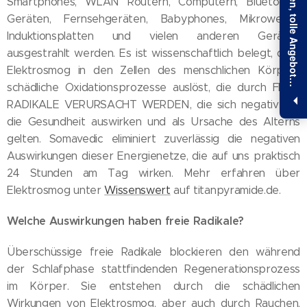
E
x
k
l
u
s
i
v
e
I
n
f
o
r
m
a
t
i
o
n
e
n
,
t
o
l
l
e
A
n
g
e
b
o
t
u
n
d
1
0
%
R
a
b
a
t
t
s
i
c
h
e
r
n
Smartphones, WLAN Routern, Computern, Bluetooth-
Geräten, Fernsehgeräten, Babyphones, Mikrowellen,
Induktionsplatten und vielen anderen Geräten
ausgestrahlt werden. Es ist wissenschaftlich belegt, dass
Elektrosmog in den Zellen des menschlichen Körpers
e
!
schädliche Oxidationsprozesse auslöst, die durch FREIE
RADIKALE VERURSACHT WERDEN, die sich negativ auf
die Gesundheit auswirken und als Ursache des Alterns
gelten. Somavedic eliminiert zuverlässig die negativen
Auswirkungen dieser Energienetze, die auf uns praktisch
24 Stunden am Tag wirken. Mehr erfahren über
Elektrosmog unter
Wissenswert
auf titanpyramide.de.
Welche Auswirkungen haben freie Radikale?
Überschüssige freie Radikale blockieren den während
der Schlafphase stattfindenden Regenerationsprozess
im Körper. Sie entstehen durch die schädlichen
Wirkungen von Elektrosmog, aber auch durch Rauchen,