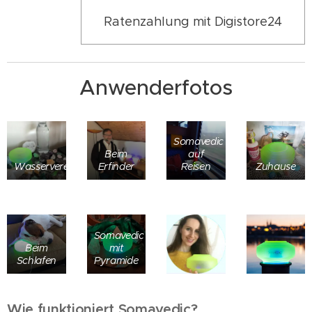
Ratenzahlung mit Digistore24
Anwenderfotos
Somavedic
Beim
auf
Wasserveredelung
Erfinder
Reisen
Zuhause
Somavedic
Beim
mit
Schlafen
Pyramide
Wie funktioniert Somavedic?