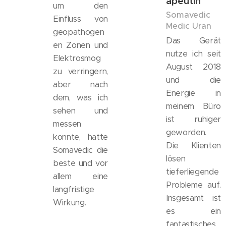
apeutin
um den
Somavedic
Einfluss von
Medic Uran
geopathogen
Das Gerät
en Zonen und
nutze ich seit
Elektrosmog
August 2018
zu verringern,
und die
aber nach
Energie in
dem, was ich
meinem Büro
sehen und
ist ruhiger
messen
geworden.
konnte, hatte
Die Klienten
Somavedic die
lösen
beste und vor
tieferliegende
allem eine
Probleme auf.
langfristige
Insgesamt ist
Wirkung.
es ein
fantastisches