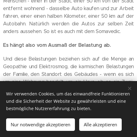
Menschen - einer in der Stadt, einer 50 km von der Stadt
entfernt wohnend - dasselbe Auto kaufen und zur Arbeit
fahren, einer einen halben Kilometer, einer 50 km auf der
Autobahn. Natürlich werden die Autos zur selben Zeit
anders aussehen. So ist es auch mit dem Somavedic.
Es hängt also vom Ausmaß der Belastung ab.
Und diese Belastungen beziehen sich auf die Menge an
Geopathie und Elektrosmog, die karmischen Belastungen
der Familie, den Standort des Gebäudes - wenn es sich
um eine Wohnung handelt, um ein Haus, ob es ein Zwei-
Generationen-Haus ist, wenn sich in der Nähe ein Friedhof
Wir verwenden Cookies, um das einwandfreie Funktionieren
befindet.
und die Sicherheit der Website zu gewährleisten und eine
bestmögliche Nutzererfahrung zu bieten.
Dort gibt es eine schwere Belastung, dort hat er viel
zu tun, wenn es neben dem Friedhof ist.
Nur notwendige akzeptieren
Alle akzeptieren
Nehmen wir mal Slavkov (Austerlitz), das ist etwas