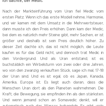
Ich dachte, der Medic.
Nach der Markteinführung vom Uran fiel Medic vom
ersten Platz. Wenn ich das erste Modell nehme, Harmonie,
und wir kamen mit dem Umsatz in die Mehrwertsteuer,
dann musste ich den Preis erhöhen. Dann kam der Medic,
bei dem es natürlich mehr Steine gibt, mehr Sachen, er ist
größer und deshalb ist sein Preis deutlich höher. Zu
dieser Zeit dachte ich, das ist nicht möglich, die Leute
kaufen es für das Geld nicht, und dennoch trat Medic in
den Vordergrund. Und als Uran entstand, ist es
buchstäblich ein Wirbelsturm von zwei oder drei Jahren,
wo von den zwanzig verkauften Stück, sage ich mal, 17-18
der Uran sind. Und es ist egal, ob es Japan, Kanada,
Amerika, Europa ist. Es liegt auch daran, dass die
Menschen Uran dort als den Planeten wahrnehmen. Die
Kraft, die Bewegung, sie empfinden ihn als den stärksten.
Und wenn jemand schon an Somavedic denkt, will er
automatisch auch das Wasser behandeln. Es gibt viele