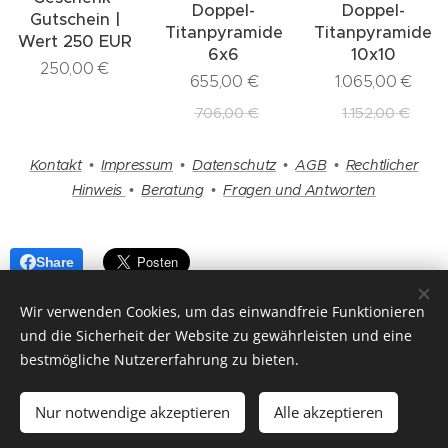
Doppel-
Doppel-
Gutschein |
Titanpyramide
Titanpyramide
Wert 250 EUR
6x6
10x10
250,00
€
655,00
€
1.065,00
€
706,00
€
1.152,00
€
Kontakt
•
Impressum
•
Datenschutz
•
AGB
•
Rechtlicher
Hinweis
•
Beratung
•
Fragen und Antworten
Share
Wir verwenden Cookies, um das einwandfreie Funktionieren
und die Sicherheit der Website zu gewährleisten und eine
bestmögliche Nutzererfahrung zu bieten.
Endlich angekommen ▲ Einfach mehr erfahren
Nur notwendige akzeptieren
Alle akzeptieren
Copyright 2025 by
www.titanpyramide.de
Cookies