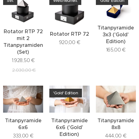
Set
Weltneuheit
'Gold' Edition
Titanpyramide
Rotator RTP 72
Rotator RTP 72
3x3 ('Gold'
mit 2
Edition)
920,00
€
Titanpyramiden
165,00
€
(Set)
1.928,50
€
2.030,00
€
'Gold' Edition
Titanpyramide
Titanpyramide
Titanpyramide
6x6
6x6 ('Gold'
8x8
Edition)
333,00
€
444,00
€