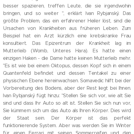
besser spazieren, treffen Leute, die sie irgendwohin
bringen, und so weiter ", erklärt Ivan Rybjanský. Das
größte Problem, das ein erfahrener Heiler löst, sind die
Ursachen von Krankheiten aus früheren Leben. Zum
Beispiel hat ein Arzt kürzlich eine krebskranke Frau
konsultiert. Das Epizentrum der Krankheit lag im
Mutterleib (Womb, Unteres Hara). Es hatte einen
einzigen Haken - die Dame hatte keinen Mutterleib mehr.
"Es ist wie bei einem Oktopus, dessen Kopf sich in einem
Quantenfeld befindet und dessen Tentakel zu einer
physischen Ebene hereinwachsen. Somavedic hilft bei der
Vorbereitung des Bodens, aber der Rest liegt bei Ihnen.
Ivan Rybjanský fügt hinzu: "Stellen Sie sich vor, wie alt Sie
sind und dass Ihr Auto so alt ist. Stellen Sie sich nun vor,
Sie kümmern sich um das Auto als Ihren Körper. Dies wird
der Staat sein. Der Körper ist das perfekt
funktionierende System. Aber was werden Sie im Winter
für einen Ferrari mit seinen Sommerreifen und den