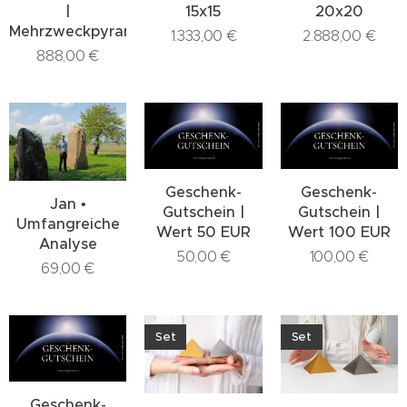
|
15x15
20x20
Mehrzweckpyramide
1.333,00
€
2.888,00
€
888,00
€
Geschenk-
Geschenk-
Jan •
Gutschein |
Gutschein |
Umfangreiche
Wert 50 EUR
Wert 100 EUR
Analyse
50,00
€
100,00
€
69,00
€
Set
Set
Geschenk-