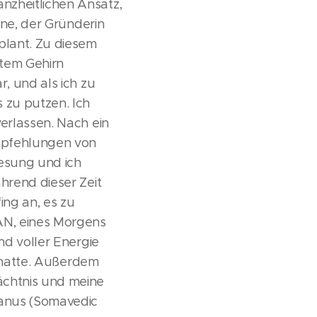
nzheitlichen Ansatz,
ine, der Gründerin
plant. Zu diesem
tem Gehirn
, und als ich zu
 zu putzen. Ich
verlassen. Nach ein
mpfehlungen von
nesung und ich
hrend dieser Zeit
ng an, es zu
AN, eines Morgens
nd voller Energie
t hatte. Außerdem
ächtnis und meine
ranus (Somavedic