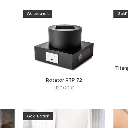
Weltneuheit
'Gold'
Titan
Rotator RTP 72
920,00
€
'Gold' Edition