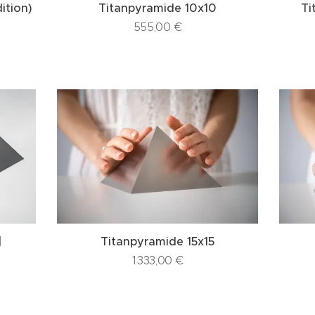
ition)
Titanpyramide 10x10
Ti
555,00
€
|
Titanpyramide 15x15
1.333,00
€