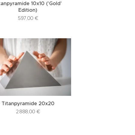
tanpyramide 10x10 ('Gold'
Edition)
597,00
€
Titanpyramide 20x20
2.888,00
€