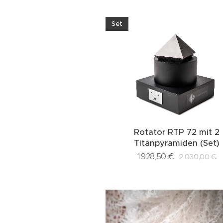
Set
Rotator RTP 72 mit 2
Titanpyramiden (Set)
1.928,50
€
2.030,00
€