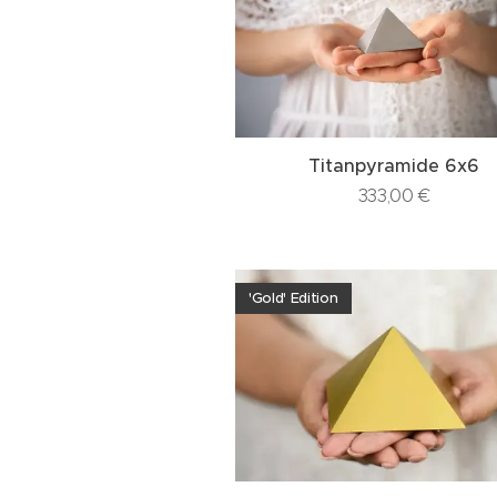
Titanpyramide 6x6
333,00
€
'Gold' Edition