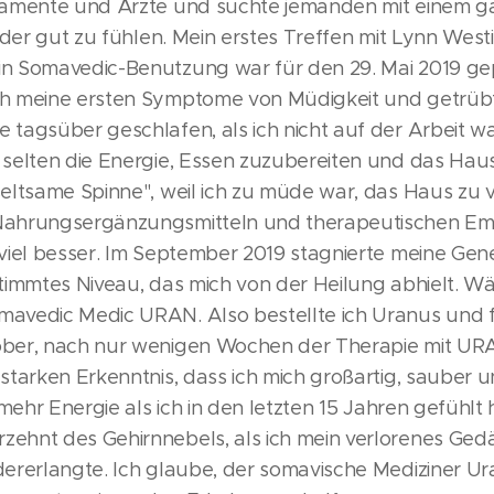
ikamente und Ärzte und suchte jemanden mit einem ga
ieder gut zu fühlen. Mein erstes Treffen mit Lynn West
in Somavedic-Benutzung war für den 29. Mai 2019 ge
ch meine ersten Symptome von Müdigkeit und getrüb
 tagsüber geschlafen, als ich nicht auf der Arbeit war
 selten die Energie, Essen zuzubereiten und das Haus
seltsame Spinne", weil ich zu müde war, das Haus zu 
 Nahrungsergänzungsmitteln und therapeutischen E
 viel besser. Im September 2019 stagnierte meine Ge
stimmtes Niveau, das mich von der Heilung abhielt. Wä
avedic Medic URAN. Also bestellte ich Uranus und fi
ober, nach nur wenigen Wochen der Therapie mit UR
 starken Erkenntnis, dass ich mich großartig, sauber u
l mehr Energie als ich in den letzten 15 Jahren gefühl
zehnt des Gehirnnebels, als ich mein verlorenes Ged
dererlangte. Ich glaube, der somavische Mediziner U