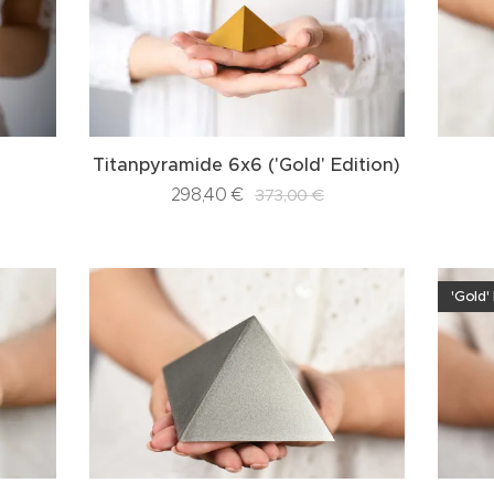
Titanpyramide 6x6 ('Gold' Edition)
298,40
€
373,00
€
'Gold'